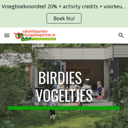
Vroegboekvoordeel 20% + activity credits + voorkeursligging
Skip to main content
Skip to navigation
Boek Nu!
BIRDIES -
VOGELTJES