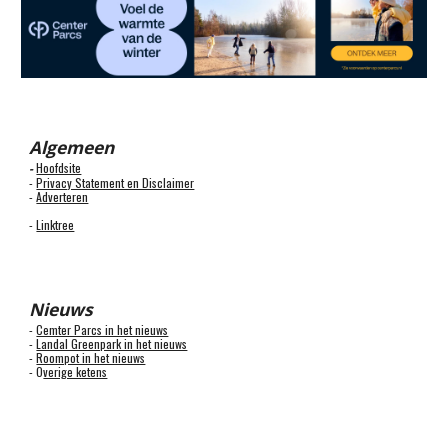
Algemeen
Hoofdsite
-
-
Privacy Statement en Disclaimer
-
Adverteren
-
Linktree
Nieuws
-
Cemter Parcs in het nieuws
-
Landal Greenpark in het nieuws
-
Roompot in het nieuws
- O
verige ketens